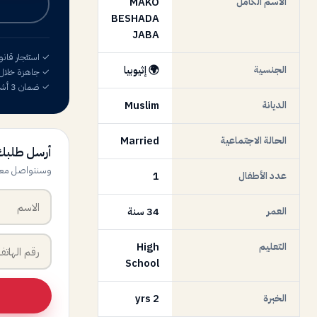
الاسم الكامل
MAKO
BESHADA
JABA
✓ استئجار قان
الجنسية
🌍 إثيوبيا
✓ جاهزة خلال 72 ساع
✓ ضمان 3 أشهر
الديانة
Muslim
الحالة الاجتماعية
Married
أرسل طلبك
وسنتواصل معك عب
عدد الأطفال
1
العمر
34 سنة
التعليم
High
School
الخبرة
2 yrs