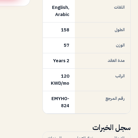
اللغات
English,
Arabic
الطول
158
الوزن
57
مدة العقد
2 Years
الراتب
120
KWD/mo
رقم المرجع
EMYHO-
824
سجل الخبرات
الدولة
نوع العمل
السنوات