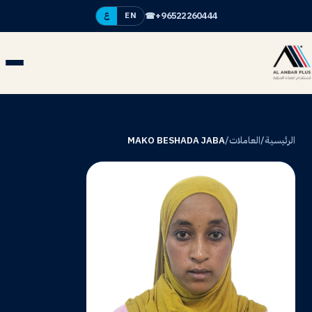
☎
+96522260444
EN
ع
الرئيسية
/
العاملات
/
MAKO BESHADA JABA
MB