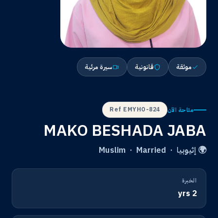
موثقة
قانونية
سيرة مرئية
Ref EMYHO-824
متاحة الآن
MAKO BESHADA JABA
🌍 إثيوبيا · Muslim · Married
الخبرة
2 yrs