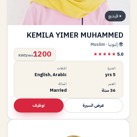
فيديو
KEMILA YIMER MUHAMMED
🌍 إثيوبيا · Muslim
1200
★★★★★
5.0
KWD/mo
الخبرة
اللغات
English, Arabic
5 yrs
العمر
الحالة
36 سنة
Married
توظيف
عرض السيرة
SG
متاحة