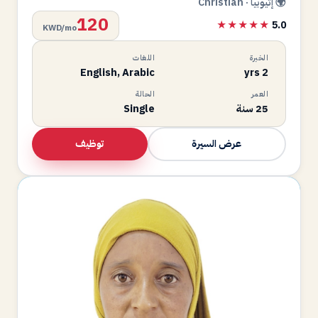
🌍 إثيوبيا · Christian
120
★★★★★
5.0
KWD/mo
الخبرة
اللغات
English, Arabic
2 yrs
العمر
الحالة
25 سنة
Single
توظيف
عرض السيرة
KN
متاحة