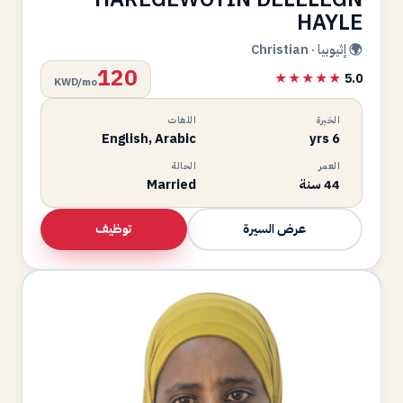
HAYLE
🌍 إثيوبيا · Christian
120
★★★★★
5.0
KWD/mo
الخبرة
اللغات
English, Arabic
6 yrs
العمر
الحالة
44 سنة
Married
توظيف
عرض السيرة
FB
متاحة