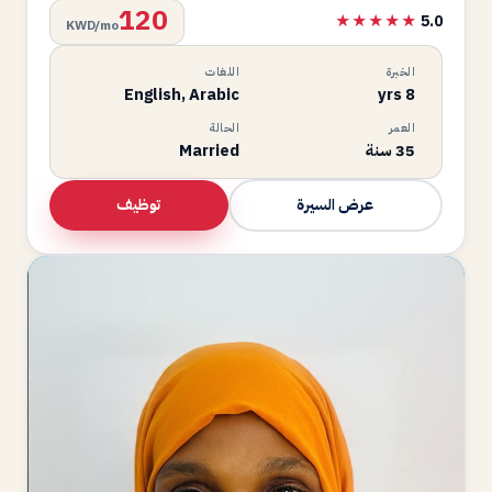
120
★★★★★
5.0
KWD/mo
الخبرة
اللغات
English, Arabic
8 yrs
العمر
الحالة
35 سنة
Married
توظيف
عرض السيرة
HA
متاحة