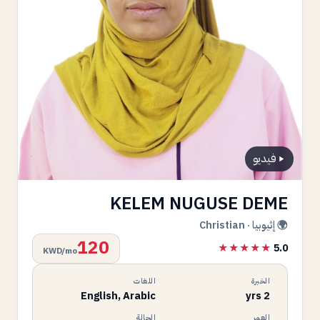
فيديو
KELEM NUGUSE DEME
🌍 إثيوبيا · Christian
120
★★★★★
5.0
KWD/mo
الخبرة
اللغات
English, Arabic
2 yrs
العمر
الحالة