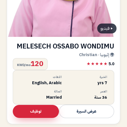
فيديو
MELESECH OSSABO WONDIMU
🌍 إثيوبيا · Christian
120
★★★★★
5.0
KWD/mo
الخبرة
اللغات
English, Arabic
7 yrs
العمر
الحالة
36 سنة
Married
توظيف
عرض السيرة