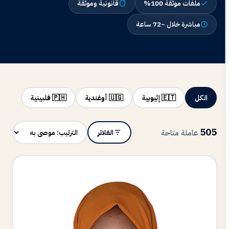
ملفات موثّقة 100%
قانونية وموثّقة
مباشرة خلال ~72 ساعة
الكل
🇪🇹 إثيوبية
🇺🇬 أوغندية
🇵🇭 فلبينية
505
عاملة متاحة
الفلاتر
OD
متاحة