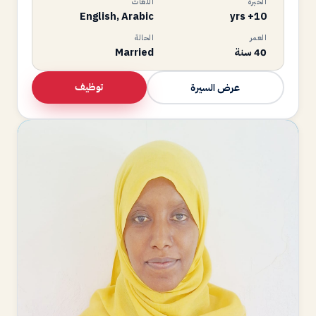
الخبرة
اللغات
English, Arabic
10+ yrs
العمر
الحالة
40 سنة
Married
توظيف
عرض السيرة
KY
متاحة