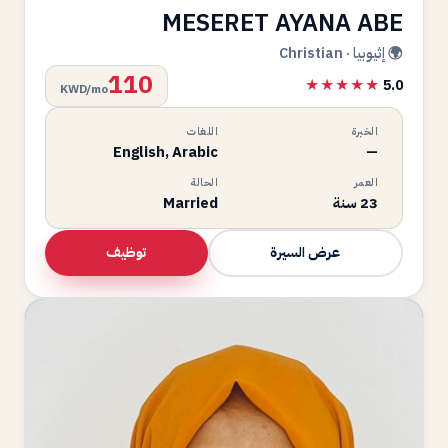
MESERET AYANA ABE
🌍 إثيوبيا · Christian
110
★★★★★
5.0
KWD/mo
الخبرة
اللغات
English, Arabic
—
العمر
الحالة
23 سنة
Married
توظيف
عرض السيرة
MA
متاحة