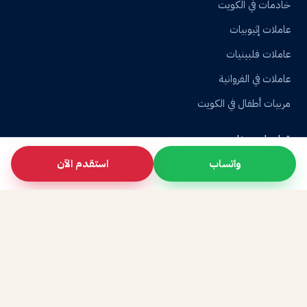
خادمات في الكويت
عاملات إثيوبيات
عاملات فلبينيات
عاملات في الفروانية
مربيات أطفال في الكويت
تواصل معنا
واتساب
استقدم الآن
+96522260444
info@alanbar-plus-manpower.com
مدينة الكويت، دولة الكويت
السبت–الخميس، 8 صباحاً–8 مساءً بتوقيت الكويت