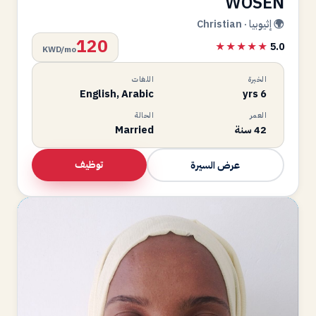
WOSEN
🌍 إثيوبيا · Christian
120
★★★★★
5.0
KWD/mo
الخبرة
اللغات
English, Arabic
6 yrs
العمر
الحالة
42 سنة
Married
توظيف
عرض السيرة
ZT
متاحة