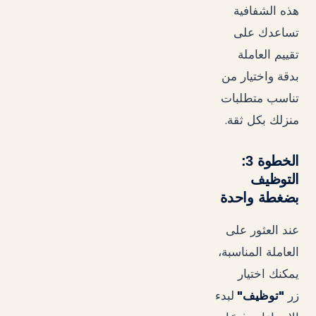
هذه الشفافية
تساعدك على
تقييم العاملة
بدقة واختيار من
تناسب متطلبات
.
منزلك بكل ثقة
الخطوة 3:
التوظيف
بضغطة واحدة
عند العثور على
العاملة المناسبة،
يمكنك اختيار
"
"
زر
توظيف
لبدء