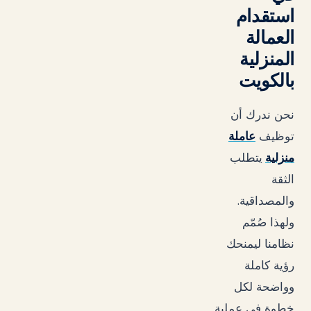
استقدام
العمالة
المنزلية
بالكويت
نحن ندرك أن
توظيف
عاملة
منزلية
يتطلب
الثقة
.
والمصداقية
ولهذا صُمّم
نظامنا ليمنحك
رؤية كاملة
وواضحة لكل
خطوة في عملية