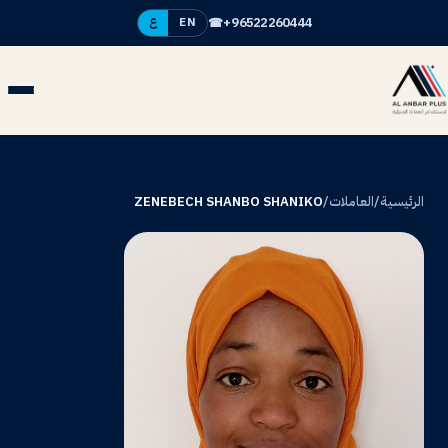
☎
+96522260444
EN
ع
الرئيسية
/
العاملات
/
ZENEBECH SHANBO SHANIKO
ZS