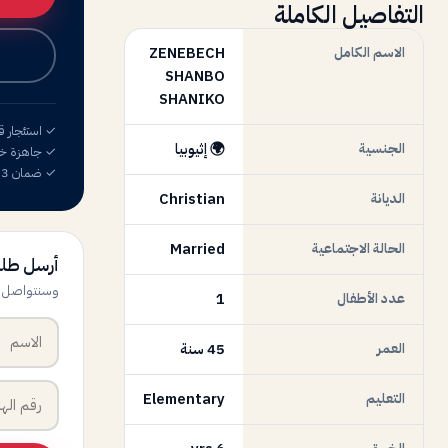
التفاصيل الكاملة
الاسم الكامل
ZENEBECH
SHANBO
SHANIKO
✓ استئجار ق
الجنسية
🌍 إثيوبيا
✓ جاهزة خلال 72
✓ ضمان 3 أشهر
الديانة
Christian
الحالة الاجتماعية
Married
أرسل طل
وسنتواصل معك
عدد الأطفال
1
العمر
45 سنة
التعليم
Elementary