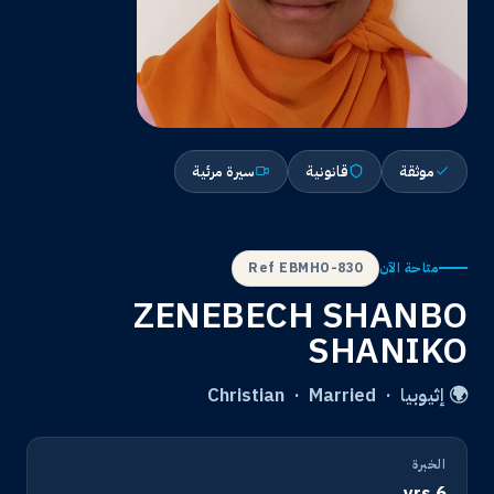
موثقة
قانونية
سيرة مرئية
Ref EBMHO-830
متاحة الآن
ZENEBECH SHANBO
SHANIKO
🌍 إثيوبيا · Christian · Married
الخبرة
6 yrs