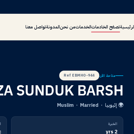
لرئيسية
تصفح الخادمات
الخدمات
من نحن
المدونة
تواصل معنا
Ref EBMHO-944
متاحة الآن
ZA SUNDUK BARSH
🌍 إثيوبيا · Muslim · Married
الخبرة
ا
c
2 yrs