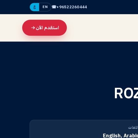
☎
+96522260444
EN
ع
استقدم الآن
RO
للغات
English, Arabi