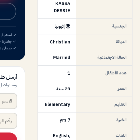
KASSA
DESSIE
الجنسية
🌍 إثيوبيا
✓ استئجار 
الديانة
Christian
✓ جاهزة خلال 2
✓ ضمان 3 أشهر
الحالة الاجتماعية
Married
عدد الأطفال
1
أرسل طل
وسنتواصل معك
العمر
29 سنة
التعليم
Elementary
الخبرة
7 yrs
اللغات
English,