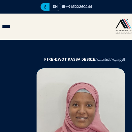
☎
+96522260444
EN
ع
الرئيسية
/
العاملات
/
FIREHIWOT KASSA DESSIE
FK