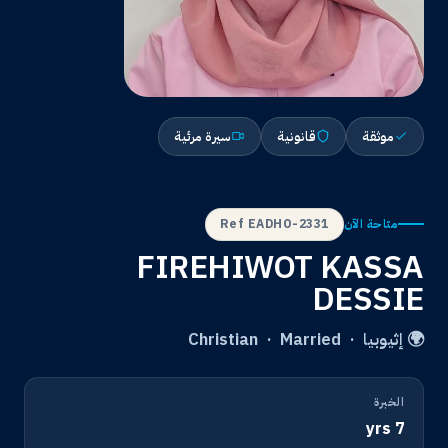
موثقة
قانونية
سيرة مرئية
Ref EADHO-2331
متاحة الآن
FIREHIWOT KASSA
DESSIE
🌍 إثيوبيا · Christian · Married
الخبرة
7 yrs