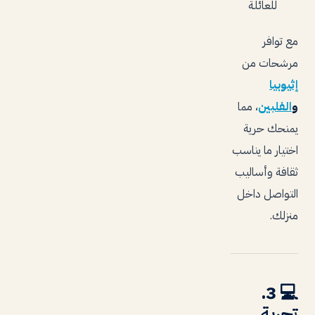
للعائلة
مع توافر
مرشحات من
إثيوبيا
و
الفلبين
، مما
يمنحك حرية
اختيار ما يناسب
ثقافة وأساليب
التواصل داخل
منزلك.
3.
💻
تجربة