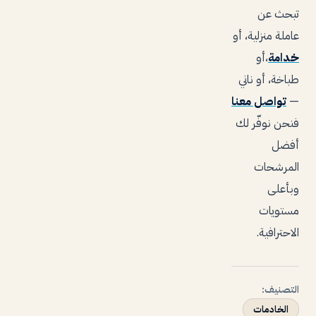
تبحث عن
عاملة منزلية، أو
خدامة
،أو
طباخة، أو ناني
—
تواصل معنا
فنحن نوفّر لك
أفضل
المرشحات
وبأعلى
مستويات
الاحترافية.
التصنيف:
الخادمات