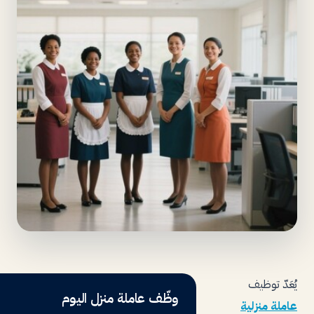
يُعَدّ توظيف
وظّف عاملة منزل اليوم
عاملة منزلية