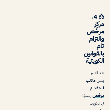
4.
⚖️
مركز
مرخّص
والتزام
تام
بالقوانين
الكويتية
يعد العنبر
بلس
مكتب
استقدام
مرخّص
رسميًا
في الكويت