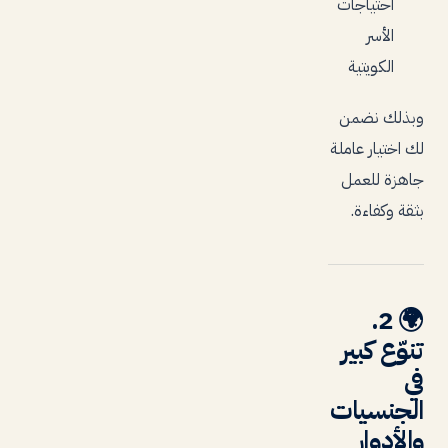
احتياجات
الأسر
الكويتية
وبذلك نضمن
لك اختيار عاملة
جاهزة للعمل
بثقة وكفاءة.
2.
🌍
تنوّع كبير
في
الجنسيات
والأدوار